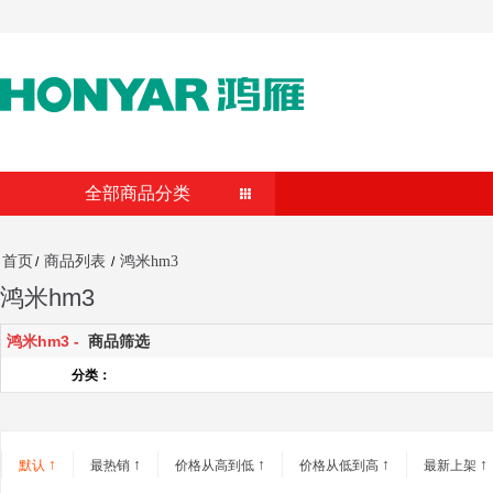
全部商品分类
首页
商品列表
鸿米hm3
/
/
鸿米hm3
鸿米hm3 -
商品筛选
分类：
↑
↑
↑
↑
↑
默认
最热销
价格从高到低
价格从低到高
最新上架