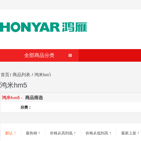
全部商品分类
首页
商品列表
鸿米hm5
/
/
鸿米hm5
鸿米hm5 -
商品筛选
分类：
↑
↑
↑
↑
↑
默认
最热销
价格从高到低
价格从低到高
最新上架