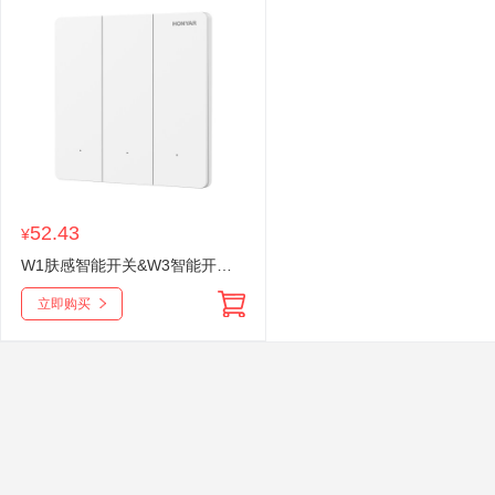
52.43
¥
W1肤感智能开关&W3智能开关肤感智能开关已接入米家app全屋语音远程控制面板单零火兼容鸿米
立即购买