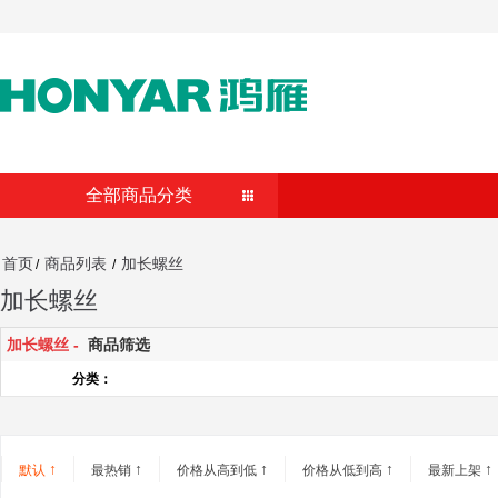
全部商品分类
首页
商品列表
加长螺丝
/
/
加长螺丝
加长螺丝 -
商品筛选
分类：
↑
↑
↑
↑
↑
默认
最热销
价格从高到低
价格从低到高
最新上架