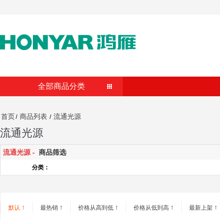
全部商品分类
首页
商品列表
流通光源
/
/
流通光源
流通光源 -
商品筛选
分类：
↑
↑
↑
↑
↑
默认
最热销
价格从高到低
价格从低到高
最新上架