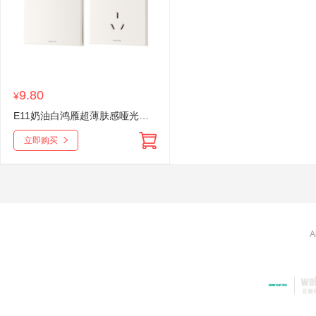
9.80
¥
E11奶油白鸿雁超薄肤感哑光奶油风86型开关插座面板家用16a五孔暗装E11奶油白地脚灯
立即购买
A