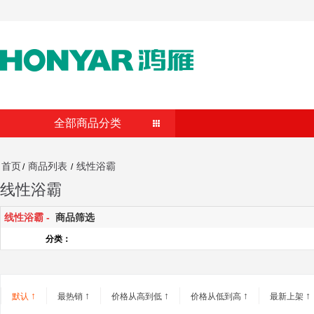
全部商品分类
首页
商品列表
线性浴霸
/
/
线性浴霸
线性浴霸 -
商品筛选
分类：
↑
↑
↑
↑
↑
默认
最热销
价格从高到低
价格从低到高
最新上架